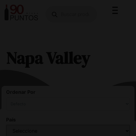
Napa Valley
Ordenar Por
Sort Products
País