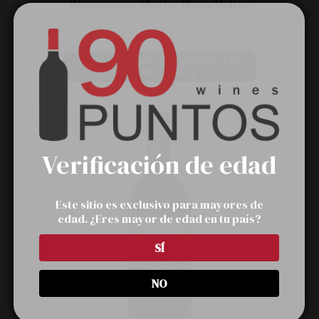
Waterstone Merlot Napa Valley
Cotizar y validar disponibilidad 
por WhatsApp
Verificación de edad
Este sitio es exclusivo para mayores de
edad. ¿Eres mayor de edad en tu país?
SÍ
NO