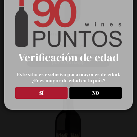
Franz Haas Merlot
Verificación de edad
Cotizar y validar disponibilidad 
por WhatsApp
Este sitio es exclusivo para mayores de edad.
¿Eres mayor de edad en tu país?
SÍ
NO