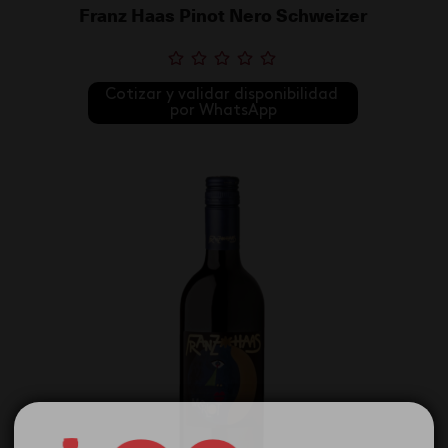
Franz Haas Pinot Nero Schweizer
Cotizar y validar disponibilidad 
por WhatsApp