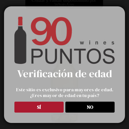
Cotizar y validar disponibilidad por 
WhatsApp
Verificación de edad
Este sitio es exclusivo para mayores de edad.
¿Eres mayor de edad en tu país?
SÍ
NO