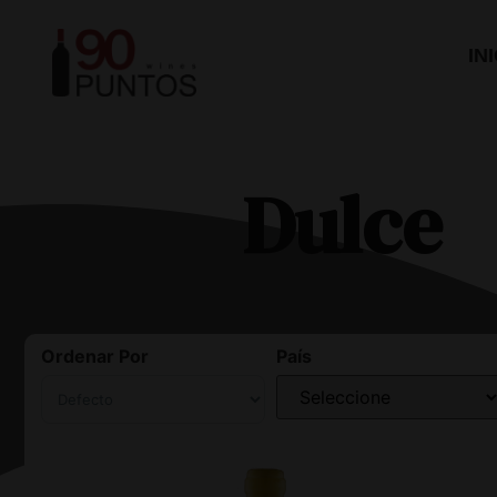
IN
Dulce
Ordenar Por
País
Sort Products