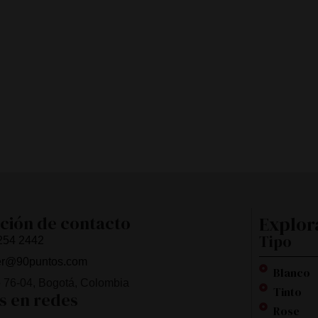
ción de contacto
Explor
Tipo
254 2442
er@90puntos.com
Blanco
o 76-04, Bogotá, Colombia
Tinto
s en redes
Rose