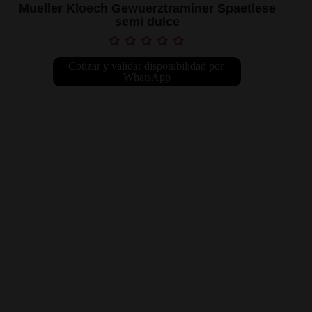
Mueller Kloech Gewuerztraminer Spaetlese
semi dulce
Cotizar y validar disponibilidad por 
WhatsApp