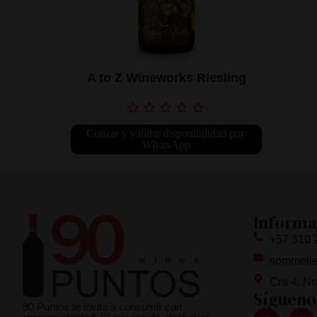
A to Z Wineworks Riesling
Cotizar y validar disponibilidad por 
WhatsApp
Informa
+57 310 
sommeli
Cra 4. N
Sígueno
90 Puntos te invita a consumir con