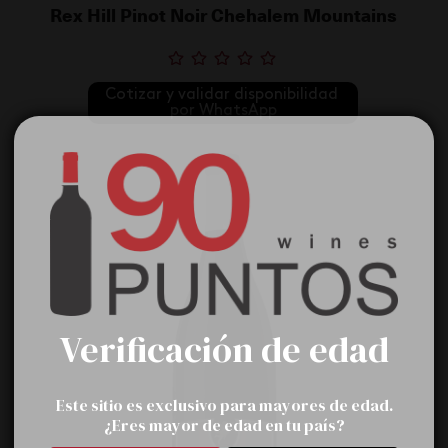
Rex Hill Pinot Noir Chehalem Mountains
Cotizar y validar disponibilidad 
por WhatsApp
Verificación de edad
Este sitio es exclusivo para mayores de edad.
¿Eres mayor de edad en tu país?