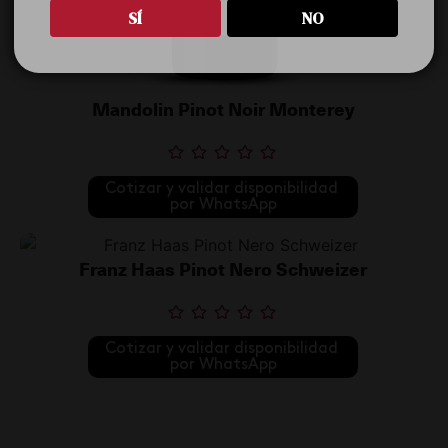
SÍ
NO
Mandolin Pinot Noir Monterey
Cotizar y validar disponibilidad 
por WhatsApp
Franz Haas Pinot Nero Schweizer
Cotizar y validar disponibilidad 
por WhatsApp