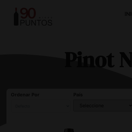
IN
Pinot N
Ordenar Por
País
Sort Products