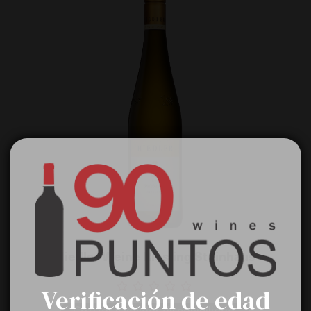
Hiedler Weine Riesling Steinhaus
Verificación de edad