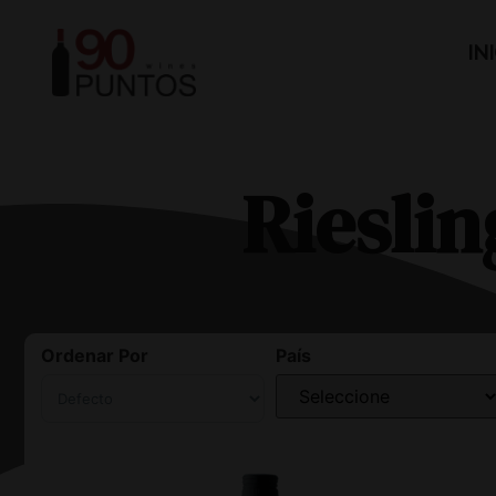
IN
Rieslin
Ordenar Por
País
Sort Products