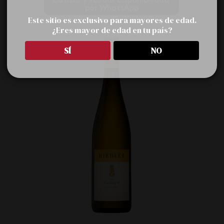
Cotizar y validar disponibilidad 
por WhatsApp
Este sitio es exclusivo para mayores de edad.
¿Eres mayor de edad en tu país?
SÍ
NO