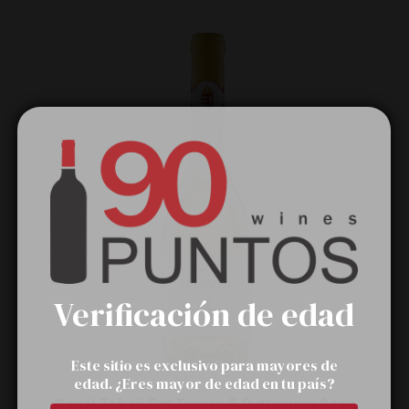
Verificación de edad
Este sitio es exclusivo para mayores de
edad. ¿Eres mayor de edad en tu país?
Royal Tokaji Szt Tamas 6 Puttonyos Aszu