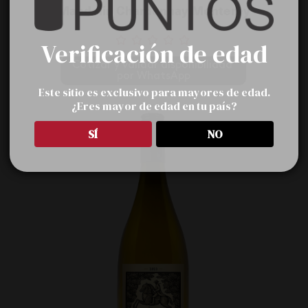
Mandolin Chardonnay Monterey
Verificación de edad
Cotizar y validar disponibilidad 
por WhatsApp
Este sitio es exclusivo para mayores de edad.
¿Eres mayor de edad en tu país?
SÍ
NO