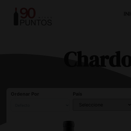
IN
Chard
Ordenar Por
País
Sort Products