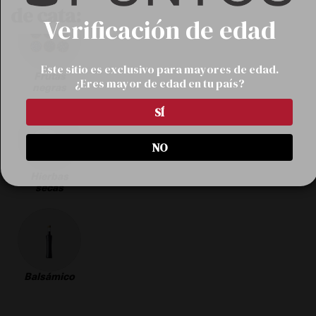
de cata:
Verificación de edad
Este sitio es exclusivo para mayores de edad.
Frutas
¿Eres mayor de edad en tu país?
negras
SÍ
NO
Hierbas
secas
Balsámico