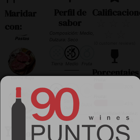
Perfil de
Calificacion
Maridar
sabor
☆
☆
☆
con:
☆
☆
Composición: Medio,
Pastas
Dulzura: Seco
(
0
customer reviews)
Tierra
Medio
Fruta
Porcentajes
Carne Roja
Fruta:
30%
Fruta:
Semi-
45%
Seco
Dulce
Dulce
Mineralidad/Acidez:
Risottos
25%
Notas