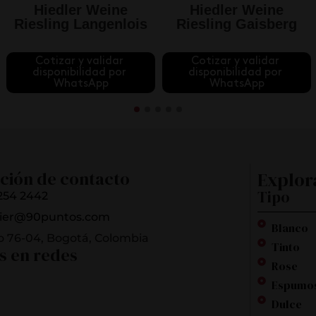
Hiedler Weine
Hiedler Weine
Riesling Langenlois
Riesling Gaisberg
Cotizar y validar 
Cotizar y validar 
disponibilidad por 
disponibilidad por 
WhatsApp
WhatsApp
ción de contacto
Explor
Tipo
254 2442
ier@90puntos.com
Blanco
o 76-04, Bogotá, Colombia
Tinto
s en redes
Rose
Espumo
Dulce