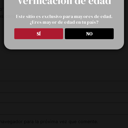
Verificación de edad
o”
Este sitio es exclusivo para mayores de edad.
os campos obligatorios están marcados con
*
¿Eres mayor de edad en tu país?
SÍ
NO
 navegador para la próxima vez que comente.