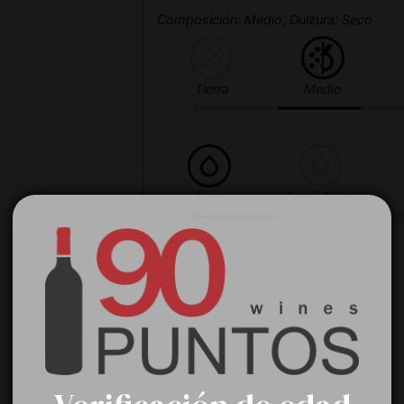
Composición: Medio, Dulzura: Seco
Tierra
Medio
Seco
Semi-Dulce