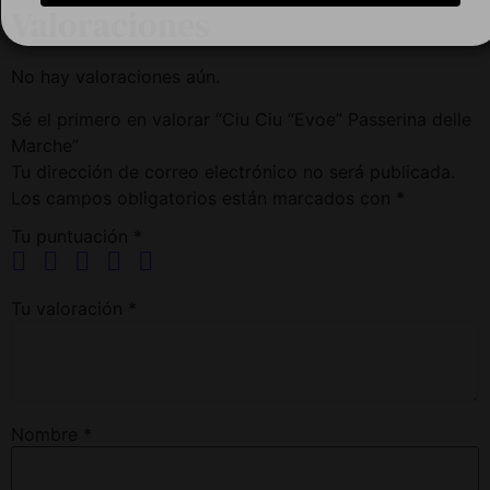
Valoraciones
No hay valoraciones aún.
Sé el primero en valorar “Ciu Ciu “Evoe” Passerina delle
Marche”
Tu dirección de correo electrónico no será publicada.
Los campos obligatorios están marcados con
*
Tu puntuación
*
Tu valoración
*
Nombre
*