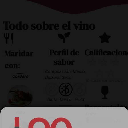
Todo sobre el vino
Perfil de
Calificacion
Maridar
sabor
☆
☆
☆
con:
☆
☆
Composición: Medio,
Cordero
Dulzura: Seco
(
0
customer reviews)
Tierra
Medio
Fruta
Porcentajes
Pato
Fruta:
10%