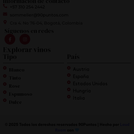
Información de contacto
+57 310 254 2442
sommelier@90puntos.com
Cra 4. No 76-04, Bogotá, Colombia
Síguenos en redes
Explorar vinos
Tipo
País
Blanco
Austria
Tinto
España
Estados Unidos
Rose
Hungría
Espumoso
Italia
Dulce
© 2025 Todos los derechos reservados 90Puntos |
Hecho por
Loud
Room
con