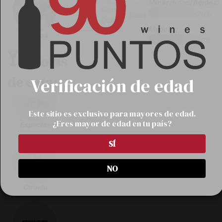
Mineralidad/Acidez:
Semi-
20%
Seco
Dulce
Dulce
Madera:
Asados
70%
Notas
de cata:
Verificación de edad
Este sitio es exclusivo para mayores de edad.
¿Eres mayor de edad en tu país?
Especias
SÍ
NO
Ciruela